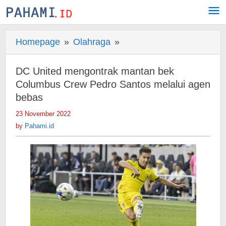
Skip
to
content
Homepage
»
Olahraga
»
DC
United
mengontrak
DC United mengontrak mantan bek
mantan
Columbus Crew Pedro Santos melalui agen
bek
bebas
Columbus
23 November 2022
by
Crew
Pahami.id
by
Pahami.id
Pedro
Santos
melalui
agen
bebas