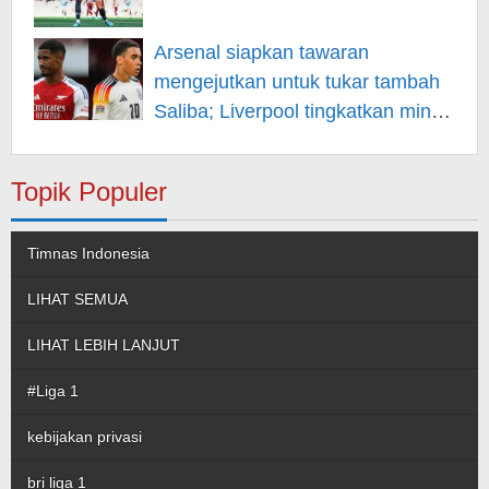
Arsenal siapkan tawaran
mengejutkan untuk tukar tambah
Saliba; Liverpool tingkatkan minat
pada Musiala
Topik Populer
Timnas Indonesia
LIHAT SEMUA
LIHAT LEBIH LANJUT
#Liga 1
kebijakan privasi
bri liga 1