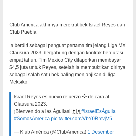
Club America akhirnya merekrut bek Israel Reyes dari
Club Puebla.
Ia berdiri sebagai penguat pertama tim jelang Liga MX
Clausura 2023, bergabung dengan kontrak berdurasi
empat tahun. Tim Mexico City dilaporkan membayar
$4,5 juta untuk Reyes, setelah ia membuktikan dirinya
sebagai salah satu bek paling menjanjikan di liga
Meksiko.
Israel Reyes es nuevo refuerzo 🦅 de cara al
Clausura 2023.
¡Bienvenido a las Águilas! 🇲🇽
#IsraelEsÁguila
#SomosAmerica
pic.twitter.com/VbY0RmvjV5
— Klub América (@ClubAmerica)
1 Desember