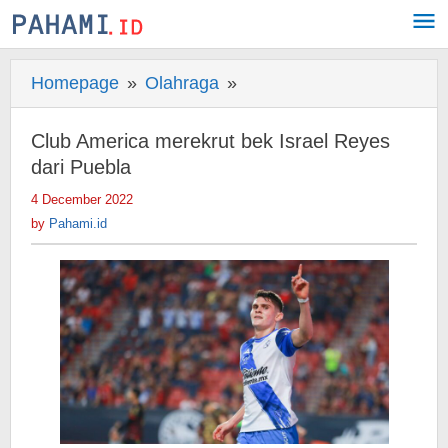
Skip
to
content
Homepage
»
Olahraga
»
Club
America
merekrut
Club America merekrut bek Israel Reyes
bek
dari Puebla
Israel
4 December 2022
by
Reyes
Pahami.id
by
Pahami.id
dari
Puebla