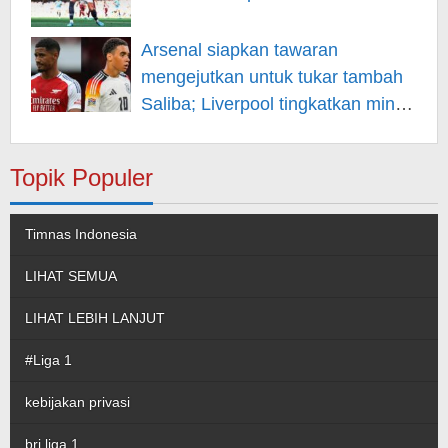
Arsenal siapkan tawaran
mengejutkan untuk tukar tambah
Saliba; Liverpool tingkatkan minat
pada Musiala
Topik Populer
Timnas Indonesia
LIHAT SEMUA
LIHAT LEBIH LANJUT
#Liga 1
kebijakan privasi
bri liga 1