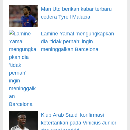
Man Utd berikan kabar terbaru
cedera Tyrell Malacia
Lamine Yamal mengungkapkan
dia ‘tidak pernah’ ingin
meninggalkan Barcelona
Klub Arab Saudi konfirmasi
ketertarikan pada Vinicius Junior