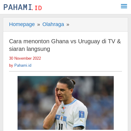
Skip
to
content
Homepage
»
Olahraga
»
Cara
menonton
Ghana
Cara menonton Ghana vs Uruguay di TV &
vs
siaran langsung
Uruguay
30 November 2022
by
di
Pahami.id
by
Pahami.id
TV
&
siaran
langsung