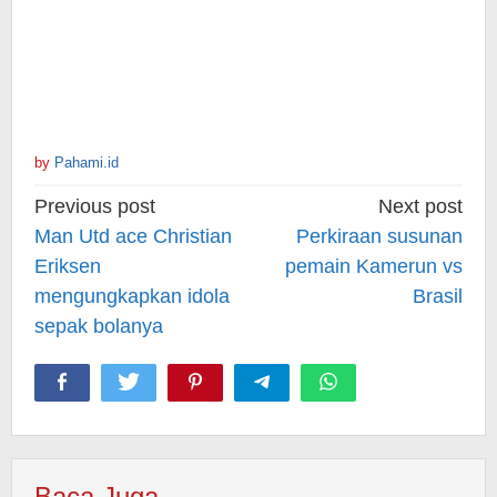
by
Pahami.id
Post
Previous post
Next post
navigation
Man Utd ace Christian
Perkiraan susunan
Eriksen
pemain Kamerun vs
mengungkapkan idola
Brasil
sepak bolanya
Baca Juga