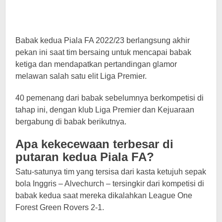
Babak kedua Piala FA 2022/23 berlangsung akhir
pekan ini saat tim bersaing untuk mencapai babak
ketiga dan mendapatkan pertandingan glamor
melawan salah satu elit Liga Premier.
40 pemenang dari babak sebelumnya berkompetisi di
tahap ini, dengan klub Liga Premier dan Kejuaraan
bergabung di babak berikutnya.
Apa kekecewaan terbesar di
putaran kedua Piala FA?
Satu-satunya tim yang tersisa dari kasta ketujuh sepak
bola Inggris – Alvechurch – tersingkir dari kompetisi di
babak kedua saat mereka dikalahkan League One
Forest Green Rovers 2-1.