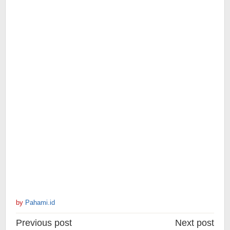
by
Pahami.id
Post
Previous post
Next post