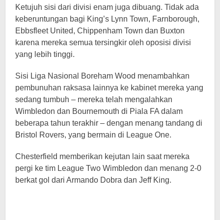
Ketujuh sisi dari divisi enam juga dibuang. Tidak ada
keberuntungan bagi King’s Lynn Town, Farnborough,
Ebbsfleet United, Chippenham Town dan Buxton
karena mereka semua tersingkir oleh oposisi divisi
yang lebih tinggi.
Sisi Liga Nasional Boreham Wood menambahkan
pembunuhan raksasa lainnya ke kabinet mereka yang
sedang tumbuh – mereka telah mengalahkan
Wimbledon dan Bournemouth di Piala FA dalam
beberapa tahun terakhir – dengan menang tandang di
Bristol Rovers, yang bermain di League One.
Chesterfield memberikan kejutan lain saat mereka
pergi ke tim League Two Wimbledon dan menang 2-0
berkat gol dari Armando Dobra dan Jeff King.