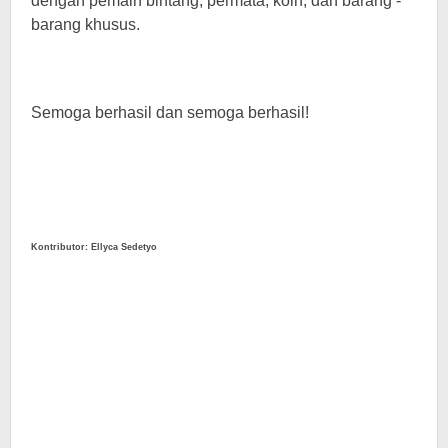
dengan pemain bintang, permata, koin, dan barang -
barang khusus.
Semoga berhasil dan semoga berhasil!
Kontributor: Ellyca Sedetyo