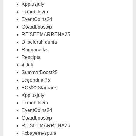
Xpplusjuly
Fcmobilevip
EventCoins24
Goardboostxp
REISEEMARRENA25
Di seluruh dunia
Ragnarocks
Pencipta
4 Juli
SummerBoost25
Legendrial75
FCM25Starpack
Xpplusjuly
Fcmobilevip
EventCoins24
Goardboostxp
REISEEMARRENA25
Fcbayernvspurs