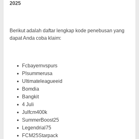
2025
Berikut adalah daftar lengkap kode penebusan yang
dapat Anda coba klaim:
Fcbayernvspurs
Plsummerusa
Ultimateleagueeid
Bomdia
Bangkit
4 Juli
Julfcm400k
SummerBoost25
Legendrial75
FCM25Starpack