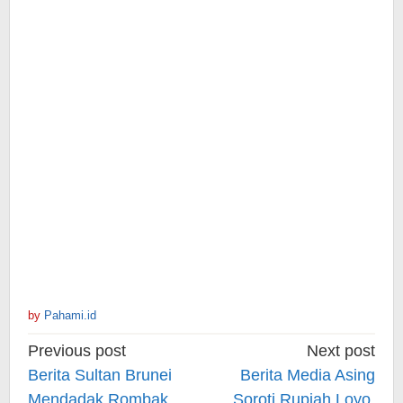
by
Pahami.id
Post
Previous post
Next post
navigation
Berita Sultan Brunei
Berita Media Asing
Mendadak Rombak
Soroti Rupiah Loyo,