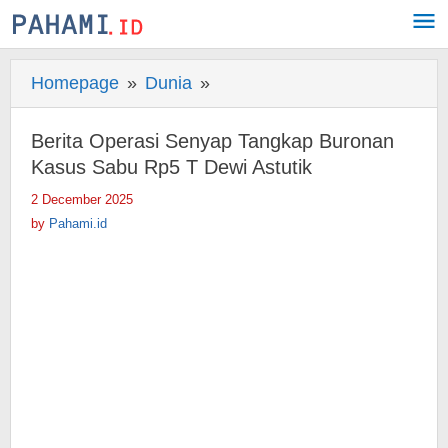
Skip
to
content
Homepage
»
Dunia
»
Berita
Operasi
Senyap
Berita Operasi Senyap Tangkap Buronan
Tangkap
Kasus Sabu Rp5 T Dewi Astutik
Buronan
2 December 2025
by
Kasus
Pahami.id
by
Pahami.id
Sabu
Rp5
T
Dewi
Astutik