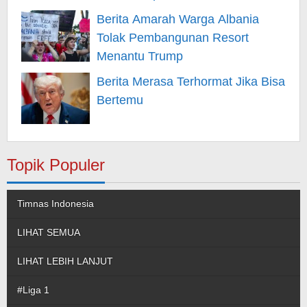
Berita Amarah Warga Albania
Tolak Pembangunan Resort
Menantu Trump
Berita Merasa Terhormat Jika Bisa
Bertemu
Topik Populer
Timnas Indonesia
LIHAT SEMUA
LIHAT LEBIH LANJUT
#Liga 1