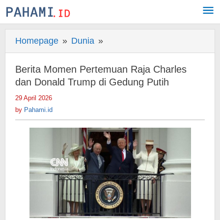
Skip
to
content
Homepage
»
Dunia
»
Berita
Momen
Pertemuan
Berita Momen Pertemuan Raja Charles
Raja
dan Donald Trump di Gedung Putih
Charles
29 April 2026
by
dan
Pahami.id
by
Pahami.id
Donald
Trump
di
Gedung
Putih