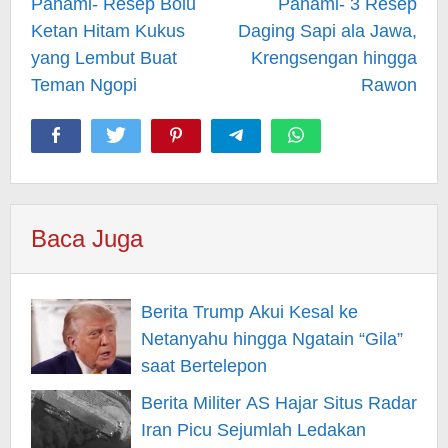
navigation
Pahami- Resep Bolu
Pahami- 3 Resep
Ketan Hitam Kukus
Daging Sapi ala Jawa,
yang Lembut Buat
Krengsengan hingga
Teman Ngopi
Rawon
Baca Juga
Berita Trump Akui Kesal ke
Netanyahu hingga Ngatain “Gila”
saat Bertelepon
Berita Militer AS Hajar Situs Radar
Iran Picu Sejumlah Ledakan