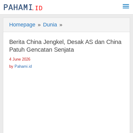
Skip
to
content
Homepage
»
Dunia
»
Berita
China
Jengkel,
Berita China Jengkel, Desak AS dan China
Desak
Patuh Gencatan Senjata
AS
4 June 2026
by
dan
Pahami.id
by
Pahami.id
China
Patuh
Gencatan
Senjata