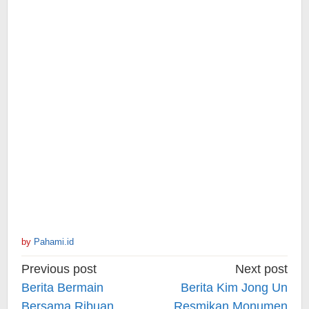
by
Pahami.id
Post
Previous post
Next post
navigation
Berita Bermain
Berita Kim Jong Un
Bersama Ribuan
Resmikan Monumen