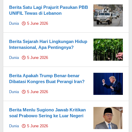
Berita Satu Lagi Prajurit Pasukan PBB
UNIFIL Tewas di Lebanon
Dunia
5 June 2026
by
Pahami.id
Berita Sejarah Hari Lingkungan Hidup
Internasional, Apa Pentingnya?
Dunia
5 June 2026
by
Pahami.id
Berita Apakah Trump Benar-benar
Dibatasi Kongres Buat Perangi Iran?
Dunia
5 June 2026
by
Pahami.id
Berita Menlu Sugiono Jawab Kritikan
soal Prabowo Sering ke Luar Negeri
Dunia
5 June 2026
by
Pahami.id