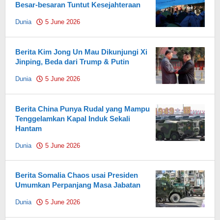
Besar-besaran Tuntut Kesejahteraan
Dunia
5 June 2026
by
Pahami.id
Berita Kim Jong Un Mau Dikunjungi Xi
Jinping, Beda dari Trump & Putin
Dunia
5 June 2026
by
Pahami.id
Berita China Punya Rudal yang Mampu
Tenggelamkan Kapal Induk Sekali
Hantam
Dunia
5 June 2026
by
Pahami.id
Berita Somalia Chaos usai Presiden
Umumkan Perpanjang Masa Jabatan
Dunia
5 June 2026
by
Pahami.id