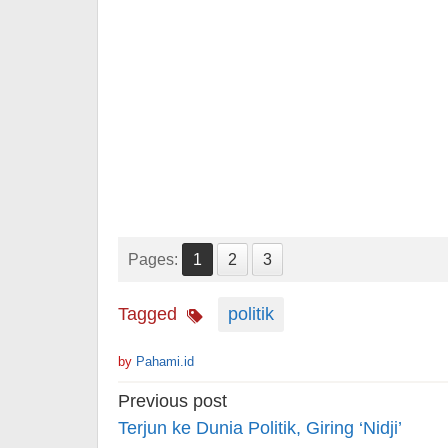
Pages:
1
2
3
Tagged
politik
by
Pahami.id
Post
Previous post
navigation
Terjun ke Dunia Politik, Giring ‘Nidji’