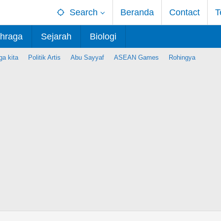
Search
Beranda
Contact
T
hraga
Sejarah
Biologi
ga kita
Politik Artis
Abu Sayyaf
ASEAN Games
Rohingya