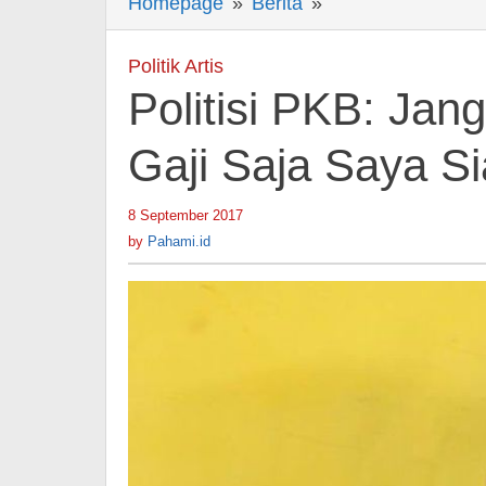
Homepage
»
Berita
»
Politisi
PKB:
Jangankan
Politik Artis
1
Politisi PKB: Jan
Bulan,
3
Gaji Saja Saya S
Bulan
Gaji
8 September 2017
by
Saja
Pahami.id
by
Pahami.id
Saya
Siap
untuk
Rohingya