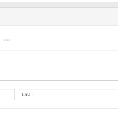
re marked
*