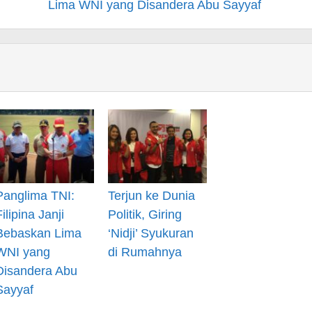
Lima WNI yang Disandera Abu Sayyaf
Panglima TNI:
Terjun ke Dunia
Filipina Janji
Politik, Giring
Bebaskan Lima
‘Nidji’ Syukuran
WNI yang
di Rumahnya
Disandera Abu
Sayyaf