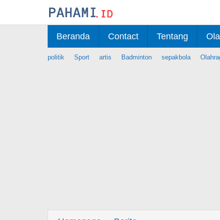
Skip
to
content
Beranda
Contact
Tentang
Ola
politik
Sport
artis
Badminton
sepakbola
Olahra