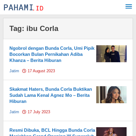
Skip
to
content
Tag:
ibu Corla
Ngobrol dengan Bunda Corla, Umi Pipik
Bocorkan Bulan Pernikahan Adiba
Khanza – Berita Hiburan
Jatim
17 August 2023
by
Pahami.id
Skakmat Haters, Bunda Corla Buktikan
Sudah Lama Kenal Agnez Mo – Berita
Hiburan
Jatim
17 July 2023
by
Pahami.id
Resmi Dibuka, BCL Hingga Bunda Corla