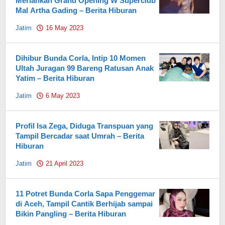
Meriahkan Grand Opening W Superclub
Mal Artha Gading – Berita Hiburan
Jatim
16 May 2023
by
Pahami.id
Dihibur Bunda Corla, Intip 10 Momen
Ultah Juragan 99 Bareng Ratusan Anak
Yatim – Berita Hiburan
Jatim
6 May 2023
by
Pahami.id
Profil Isa Zega, Diduga Transpuan yang
Tampil Bercadar saat Umrah – Berita
Hiburan
Jatim
21 April 2023
by
Pahami.id
11 Potret Bunda Corla Sapa Penggemar
di Aceh, Tampil Cantik Berhijab sampai
Bikin Pangling – Berita Hiburan