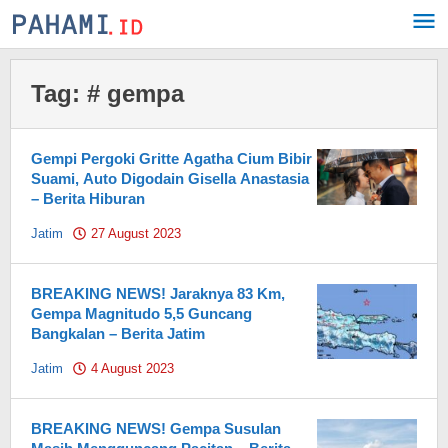
Skip
to
content
Tag:
# gempa
Gempi Pergoki Gritte Agatha Cium Bibir
Suami, Auto Digodain Gisella Anastasia
– Berita Hiburan
Jatim
27 August 2023
by
Pahami.id
BREAKING NEWS! Jaraknya 83 Km,
Gempa Magnitudo 5,5 Guncang
Bangkalan – Berita Jatim
Jatim
4 August 2023
by
Pahami.id
BREAKING NEWS! Gempa Susulan