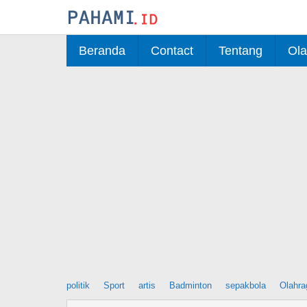
Skip
to
content
Beranda
Contact
Tentang
Ola
politik
Sport
artis
Badminton
sepakbola
Olahra