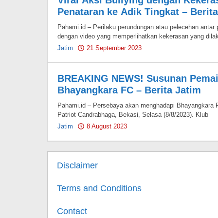
Viral Aksi Bullying dengan Keker
Penataran ke Adik Tingkat – Berit
Pahami.id – Perilaku perundungan atau pelecehan antar pe
dengan video yang memperlihatkan kekerasan yang dila
Jatim
21 September 2023
by
Pahami.id
BREAKING NEWS! Susunan Pemain
Bhayangkara FC – Berita Jatim
Pahami.id – Persebaya akan menghadapi Bhayangkara FC
Patriot Candrabhaga, Bekasi, Selasa (8/8/2023). Klub
Jatim
8 August 2023
by
Pahami.id
Disclaimer
Terms and Conditions
Contact