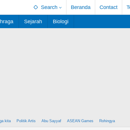
Search
Beranda
Contact
T
hraga
Sejarah
Biologi
ga kita
Politik Artis
Abu Sayyaf
ASEAN Games
Rohingya