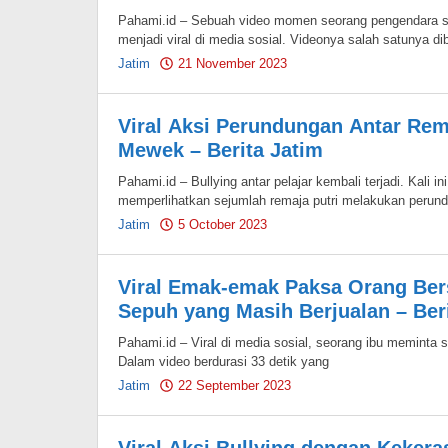
Pahami.id – Sebuah video momen seorang pengendara s
menjadi viral di media sosial. Videonya salah satunya di
Jatim
21 November 2023
by
Pahami.id
Viral Aksi Perundungan Antar Rema
Mewek – Berita Jatim
Pahami.id – Bullying antar pelajar kembali terjadi. Kali 
memperlihatkan sejumlah remaja putri melakukan perun
Jatim
5 October 2023
by
Pahami.id
Viral Emak-emak Paksa Orang Be
Sepuh yang Masih Berjualan – Ber
Pahami.id – Viral di media sosial, seorang ibu memint
Dalam video berdurasi 33 detik yang
Jatim
22 September 2023
by
Pahami.id