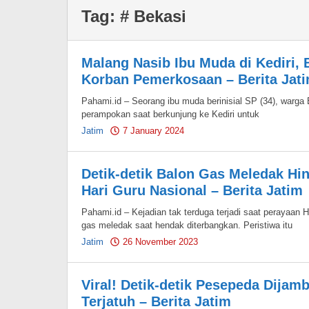
Tag:
# Bekasi
Malang Nasib Ibu Muda di Kediri, B
Korban Pemerkosaan – Berita Jat
Pahami.id – Seorang ibu muda berinisial SP (34), warg
perampokan saat berkunjung ke Kediri untuk
Jatim
7 January 2024
by
Pahami.id
Detik-detik Balon Gas Meledak Hi
Hari Guru Nasional – Berita Jatim
Pahami.id – Kejadian tak terduga terjadi saat perayaan 
gas meledak saat hendak diterbangkan. Peristiwa itu
Jatim
26 November 2023
by
Pahami.id
Viral! Detik-detik Pesepeda Dijam
Terjatuh – Berita Jatim