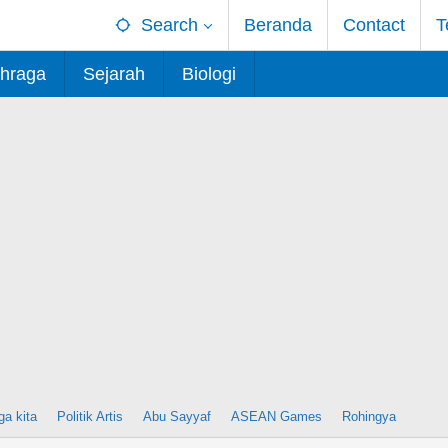
Search
Beranda
Contact
T
hraga
Sejarah
Biologi
ga kita
Politik Artis
Abu Sayyaf
ASEAN Games
Rohingya