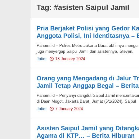
Tag:
#asisten Saipul Jamil
Pria Berjaket Polisi yang Gedor K
Anggota Polisi, Ini Identitasnya – 
Pahami.id – Polres Metro Jakarta Barat akhirnya mengungk
juga menyergap Saipul Jamil dan asistennya, Steven,
Jatim
13 January 2024
by
Pahami.id
Orang yang Mengadang di Jalur Tra
Jamil Tetap Anggap Begal – Berita
Pahami.id – Penyanyi dangdut Saipul Jamil menceritakan
di Daan Mogot, Jakarta Barat, Jumat (5/1/2024). Saipul
Jatim
7 January 2024
by
Pahami.id
Asisten Saipul Jamil yang Ditangk
Agama di KTP… – Berita Hiburan