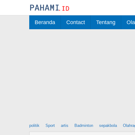
Skip
to
content
Beranda
Contact
Tentang
Ola
politik
Sport
artis
Badminton
sepakbola
Olahra