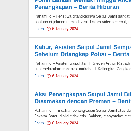
Polisi Bantah Memaki hingga Anc
Penangkapan – Berita Hiburan
Pahami.id – Peristiwa ditangkapnya Saipul Jamil sanga
bantuan di jalanan menjadi viral. Dalam video tersebut, t
Jatim
6 January 2024
by
Pahami.id
Kabur, Asisten Saipul Jamil Sem
Sebelum Ditangkap Polisi – Berita
Pahami.id – Asisten Saipul Jamil, Steven Arthur Ristiady 
usai melakukan transaksi narkoba di Kaliangke, Cengkar
Jatim
6 January 2024
by
Pahami.id
Aksi Penangkapan Saipul Jamil Bi
Disamakan dengan Preman – Berit
Pahami.id – Tindakan penangkapan Saipul Jamil atas d
Jakarta Barat, dinilai tidak etis. Bahkan, masyarakat 
Jatim
6 January 2024
by
Pahami.id