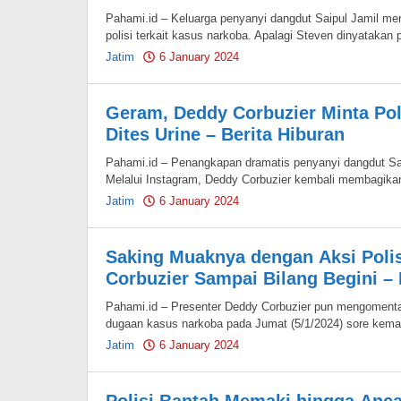
Pahami.id – Keluarga penyanyi dangdut Saipul Jamil mer
polisi terkait kasus narkoba. Apalagi Steven dinyatakan p
Jatim
6 January 2024
by
Pahami.id
Geram, Deddy Corbuzier Minta Pol
Dites Urine – Berita Hiburan
Pahami.id – Penangkapan dramatis penyanyi dangdut Sai
Melalui Instagram, Deddy Corbuzier kembali membagika
Jatim
6 January 2024
by
Pahami.id
Saking Muaknya dengan Aksi Polis
Corbuzier Sampai Bilang Begini – 
Pahami.id – Presenter Deddy Corbuzier pun mengomenta
dugaan kasus narkoba pada Jumat (5/1/2024) sore kema
Jatim
6 January 2024
by
Pahami.id