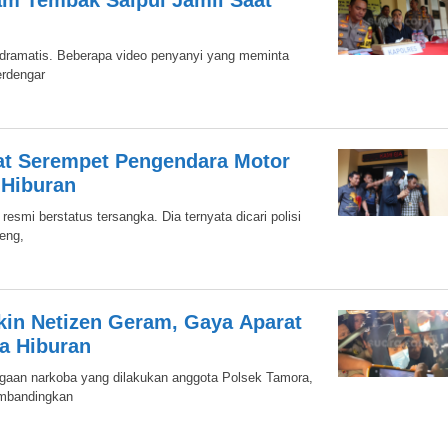
am Tembak Saipul Jamil Saat
t dramatis. Beberapa video penyanyi yang meminta
erdengar
pat Serempet Pengendara Motor
 Hiburan
resmi berstatus tersangka. Dia ternyata dicari polisi
eng,
kin Netizen Geram, Gaya Aparat
a Hiburan
ugaan narkoba yang dilakukan anggota Polsek Tamora,
membandingkan