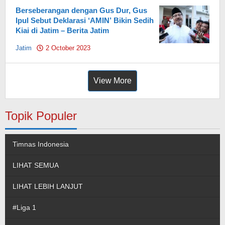
Berseberangan dengan Gus Dur, Gus
Ipul Sebut Deklarasi ‘AMIN’ Bikin Sedih
Kiai di Jatim – Berita Jatim
Jatim
2 October 2023
by
Pahami.id
View More
Topik Populer
Timnas Indonesia
LIHAT SEMUA
LIHAT LEBIH LANJUT
#Liga 1