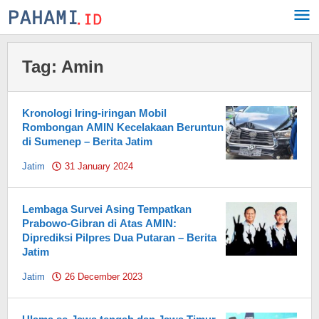
Skip
to
content
Tag:
Amin
Kronologi Iring-iringan Mobil
Rombongan AMIN Kecelakaan Beruntun
di Sumenep – Berita Jatim
Jatim
31 January 2024
by
Pahami.id
Lembaga Survei Asing Tempatkan
Prabowo-Gibran di Atas AMIN:
Diprediksi Pilpres Dua Putaran – Berita
Jatim
Jatim
26 December 2023
by
Pahami.id