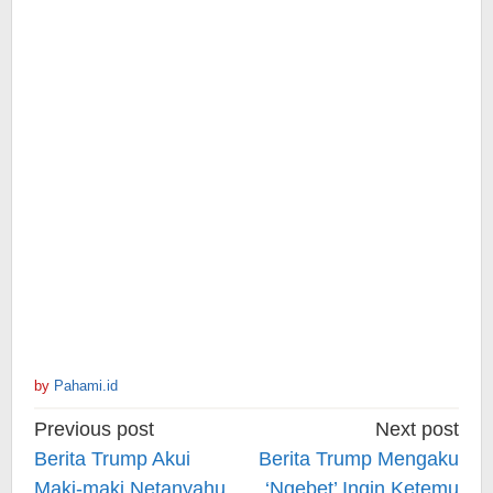
by
Pahami.id
Post
Previous post
Next post
navigation
Berita Trump Akui
Berita Trump Mengaku
Maki-maki Netanyahu
‘Ngebet’ Ingin Ketemu