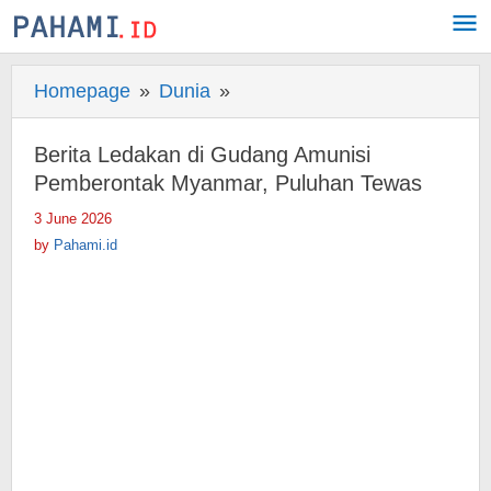
Skip
to
content
Homepage
»
Dunia
»
Berita
Ledakan
di
Berita Ledakan di Gudang Amunisi
Gudang
Pemberontak Myanmar, Puluhan Tewas
Amunisi
3 June 2026
by
Pemberontak
Pahami.id
by
Pahami.id
Myanmar,
Puluhan
Tewas